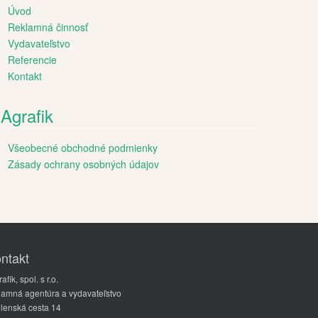
Úvod
Reklamná činnosť
Vydavateľstvo
Referencie
Kontakt
Agrafik
Všeobecné obchodné podmienky
Zásady ochrany osobných údajov
ntakt
afik, spol. s r.o.
lamná agentúra a vydavateľstvo
lenská cesta 14