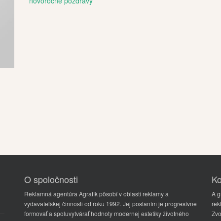
novoročné pozdravy
O spoločnosti
Ko
Reklamná agentúra Agrafik pôsobí v oblasti reklamy a
A gr
vydavateľskej činnosti od roku 1992. Jej poslaním je progresívne
rek
formovať a spoluvytvárať hodnoty modernej estetiky životného
Zvo