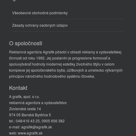
Všeobecné obchodné podmienky
Zásady ochrany osobných údajov
O spoločnosti
Reklamná agentúra Agrafik pôsobí v oblasti reklamy a vydavateľskej
činnosti od roku 1992. Jej poslaním je progresívne formovať a
spoluvytvárať hodnoty modernej estetiky životného štýlu v celom
komplexe jej spoločenského bytia, úžitkových a umelecko výtvarných
princípov náročného hodnotového systému človeka.
Kontakt
A grafik, spol. s r.o.
reklamná agentúra a vydavateľstvo
Zvolenská cesta 14
974 05 Banská Bystrica 5
tel.: 048/416 43 25, 0905 656 382
e-mail: agrafik@agrafik.sk
web: www.agrafik.sk