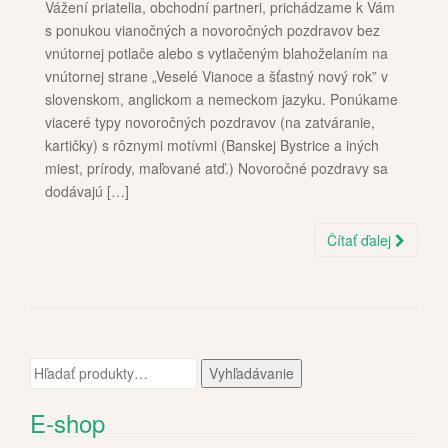
Vážení priatelia, obchodní partneri, prichádzame k Vám
s ponukou vianočných a novoročných pozdravov bez
vnútornej potlače alebo s vytlačeným blahoželaním na
vnútornej strane „Veselé Vianoce a šťastný nový rok” v
slovenskom, anglickom a nemeckom jazyku. Ponúkame
viaceré typy novoročných pozdravov (na zatváranie,
kartičky) s rôznymi motívmi (Banskej Bystrice a iných
miest, prírody, maľované atď.) Novoročné pozdravy sa
dodávajú […]
Čítať ďalej
Hľadať:
Vyhľadávanie
E-shop