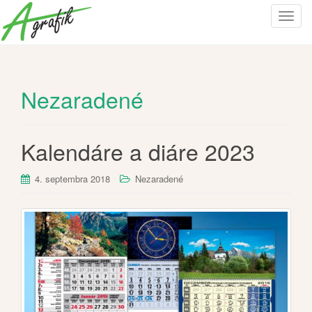
T
o
g
g
l
Nezaradené
e
n
a
Kalendáre a diáre 2023
v
i
g
4. septembra 2018
Nezaradené
a
t
i
o
n